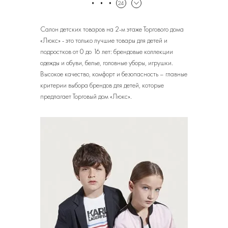
24
Салон детских товаров на 2-м этаже Торгового дома
«Люкс» - это только лучшие товары для детей и
подростков от 0 до 16 лет: брендовые коллекции
одежды и обуви, белье, головные уборы, игрушки.
Высокое качество, комфорт и безопасность – главные
критерии выбора брендов для детей, которые
предлагает Торговый дом «Люкс».