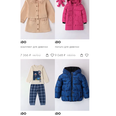
iDO
iDO
комплект для девочки
пальто для девочки
7 366 ₽
14732
9 048 ₽
18096
iDO
iDO