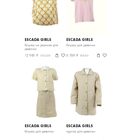
ESCADA GIRLS
ESCADA GIRLS
блузка на резинке для
блузка для девочки
девочки
12 981 ₽
16226
6 749 ₽
8436
ESCADA GIRLS
ESCADA GIRLS
блузка для девочки
куртка для девочки