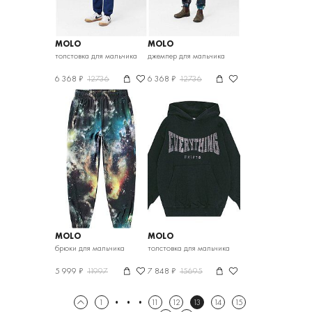
MOLO
MOLO
толстовка для мальчика
джемпер для мальчика
6 368 ₽
12736
6 368 ₽
12736
MOLO
MOLO
брюки для мальчика
толстовка для мальчика
5 999 ₽
11997
7 848 ₽
15695
1
11
12
13
14
15