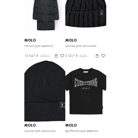
MOLO
MOLO
пальто для девочки
шапка для мальчика
15 947 ₽
31893
3 007 ₽
6014
MOLO
MOLO
шапка для мальчика
футболка для девочки