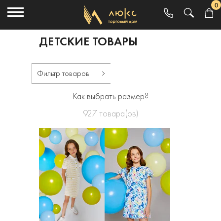
0
ДЕТСКИЕ ТОВАРЫ
Фильтр товаров
Как выбрать размер?
927
товара(ов)