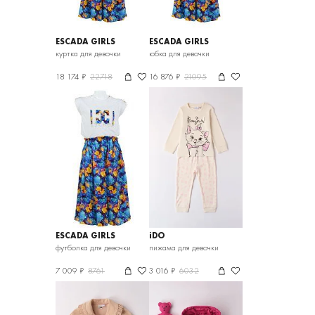
ESCADA GIRLS
ESCADA GIRLS
куртка для девочки
юбка для девочки
18 174 ₽
22718
16 876 ₽
21095
ESCADA GIRLS
iDO
футболка для девочки
пижама для девочки
7 009 ₽
8761
3 016 ₽
6032