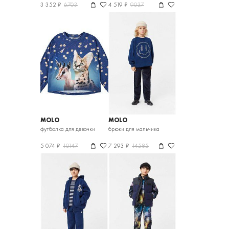
3 352 ₽
6703
4 519 ₽
9037
MOLO
MOLO
футболка для девочки
брюки для мальчика
5 074 ₽
10147
7 293 ₽
14585