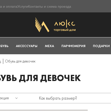
а и оплата
Услуги
Контакты и схема проезда
БУВЬ
АКСЕССУАРЫ
МЕХА
ПАРФЮМЕРИЯ
ПОДАРКИ
к
Обувь для девочек
УВЬ ДЛЯ ДЕВОЧЕК
екция
Как выбрать размер?