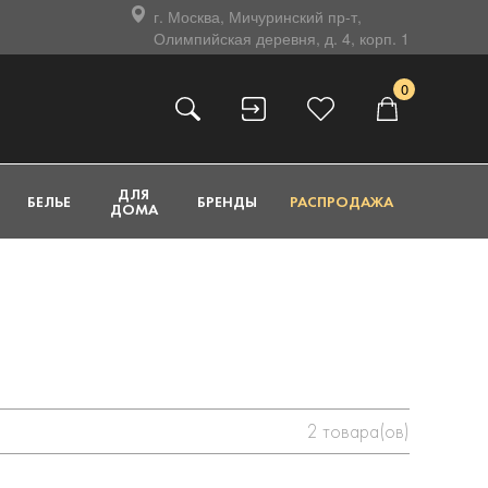
г. Москва, Мичуринский пр-т,
Олимпийская деревня, д. 4, корп. 1
0
ДЛЯ
БЕЛЬЕ
БРЕНДЫ
РАСПРОДАЖА
ДОМА
2
товара(ов)