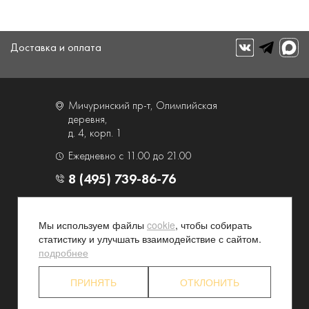
Доставка и оплата
Мичуринский пр-т, Олимпийская
деревня,
д. 4, корп. 1
Ежедневно с 11.00 до 21.00
8 (495) 739-86-76
О компании
Услуги
Мы используем файлы
cookie
, чтобы собирать
Контакты и схема проезда
Наши преимущества
статистику и улучшать взаимодействие с сайтом.
Программа лояльности
Новости и акции
подробнее
Партнерские программы
Конфиденциальность
ПРИНЯТЬ
ОТКЛОНИТЬ
Акционерам