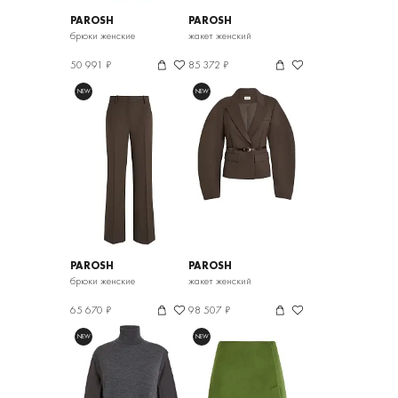
PAROSH
PAROSH
брюки женские
жакет женский
50 991 ₽
85 372 ₽
NEW
NEW
PAROSH
PAROSH
брюки женские
жакет женский
65 670 ₽
98 507 ₽
NEW
NEW