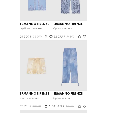
ERMANNO FIRENZE
ERMANNO FIRENZE
футболка женская
брюки женские
23 309 ₽
33299
52 075 ₽
74393
ERMANNO FIRENZE
ERMANNO FIRENZE
шорты женские
брюки женские
26 781 ₽
38259
41 413 ₽
59161