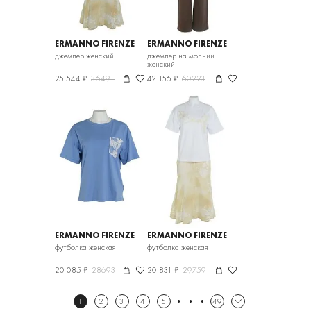
ERMANNO FIRENZE
ERMANNO FIRENZE
джемпер женский
джемпер на молнии
женский
25 544 ₽
36491
42 156 ₽
60223
ERMANNO FIRENZE
ERMANNO FIRENZE
футболка женская
футболка женская
20 085 ₽
28693
20 831 ₽
29759
1
2
3
4
5
49