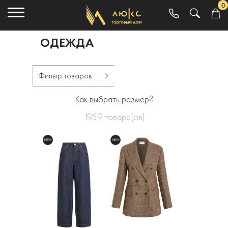
0
ОДЕЖДА
Фильтр товаров
Как выбрать размер?
1959
товара(ов)
NEW
NEW