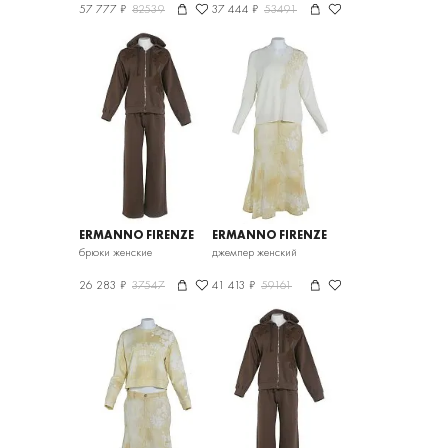
57 777 ₽
82539
37 444 ₽
53491
ERMANNO FIRENZE
ERMANNO FIRENZE
брюки женские
джемпер женский
26 283 ₽
37547
41 413 ₽
59161