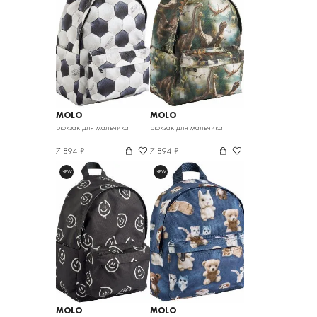
MOLO
MOLO
рюкзак для мальчика
рюкзак для мальчика
7 894 ₽
7 894 ₽
NEW
NEW
MOLO
MOLO