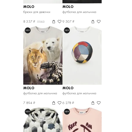
MOLO
MOLO
брюки для девочки
футболка для мальчика
8 357 ₽
11143
9 507 ₽
NEW
NEW
MOLO
MOLO
футболка для мальчика
футболка для мальчика
7 894 ₽
6 278 ₽
NEW
NEW