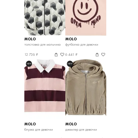
MOLO
MOLO
толстовка для мальчика
футболка для девочки
12 736 ₽
6 441 ₽
NEW
NEW
MOLO
MOLO
блузка для девочки
джемпер для девочки