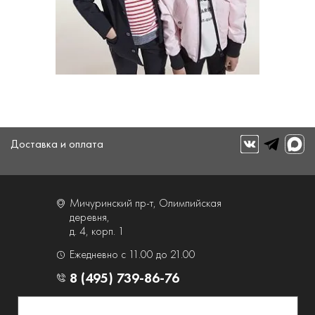
Доставка и оплата
Мичуринский пр-т, Олимпийская
деревня,
д. 4, корп. 1
Ежедневно с 11.00 до 21.00
8 (495) 739-86-76
О компании
Услуги