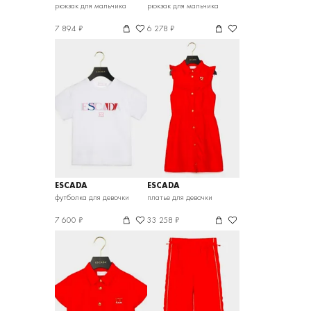
рюкзак для мальчика
рюкзак для мальчика
7 894 ₽
6 278 ₽
ESCADA
ESCADA
футболка для девочки
платье для девочки
7 600 ₽
33 258 ₽