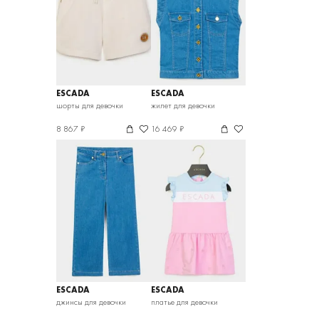
ESCADA
ESCADA
шорты для девочки
жилет для девочки
8 867 ₽
16 469 ₽
ESCADA
ESCADA
джинсы для девочки
платье для девочки