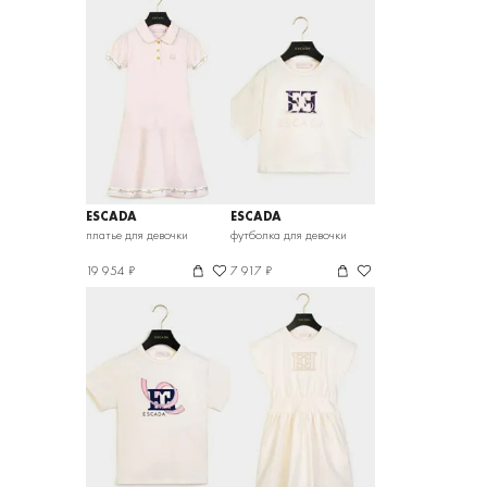
ESCADA
ESCADA
платье для девочки
футболка для девочки
19 954 ₽
7 917 ₽