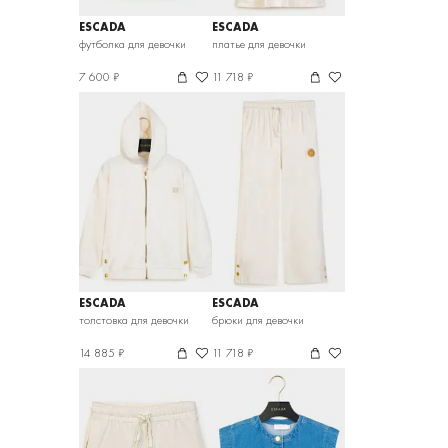
ESCADA
ESCADA
футболка для девочки
платье для девочки
7 600 ₽
11 718 ₽
ESCADA
ESCADA
толстовка для девочки
брюки для девочки
14 885 ₽
11 718 ₽