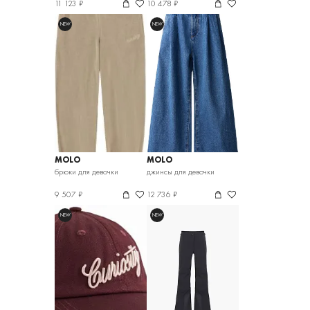
11 123 ₽
10 478 ₽
NEW
NEW
MOLO
MOLO
брюки для девочки
джинсы для девочки
9 507 ₽
12 736 ₽
NEW
NEW