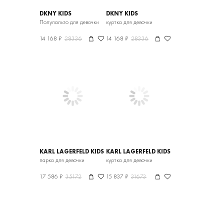
DKNY KIDS
DKNY KIDS
Полупальто для девочки
куртка для девочки
14 168 ₽
28336
14 168 ₽
28336
KARL LAGERFELD KIDS
KARL LAGERFELD KIDS
парка для девочки
куртка для девочки
17 586 ₽
35172
15 837 ₽
31673