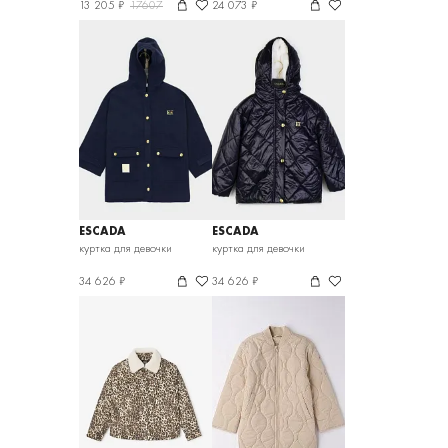
13 205 ₽
17607
24 073 ₽
ESCADA
ESCADA
куртка для девочки
куртка для девочки
34 626 ₽
34 626 ₽