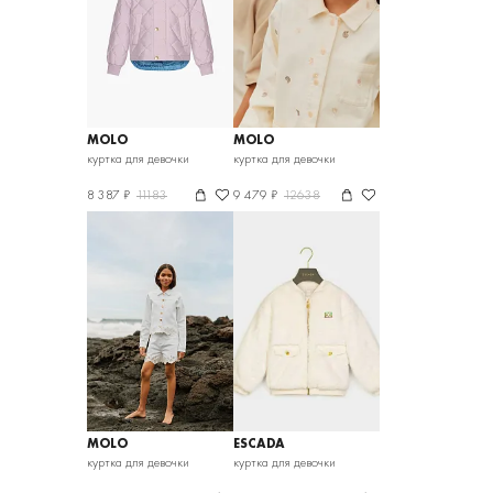
MOLO
MOLO
куртка для девочки
куртка для девочки
8 387 ₽
11183
9 479 ₽
12638
MOLO
ESCADA
куртка для девочки
куртка для девочки