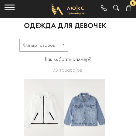
0
ОДЕЖДА ДЛЯ ДЕВОЧЕК
Фильтр товаров
Как выбрать размер?
35
товара(ов)