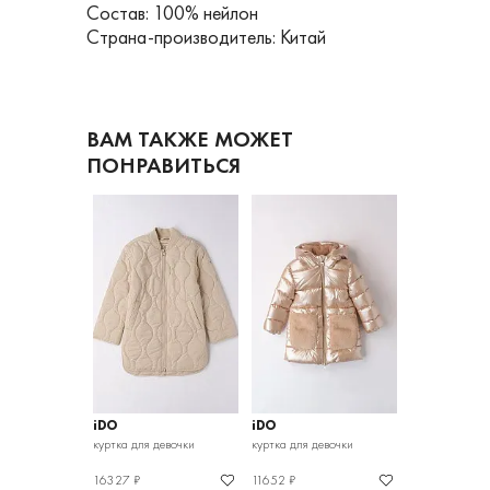
Состав: 100% нейлон
Страна-производитель: Китай
ВАМ ТАКЖЕ МОЖЕТ
ПОНРАВИТЬСЯ
iDO
iDO
iDO
девочки
куртка для девочки
куртка для девочки
куртка для дев
16327 ₽
11652 ₽
3975 ₽