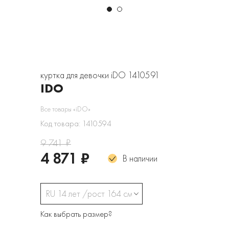
куртка для девочки iDO 1410591
IDO
Все товары «iDO»
Код товара: 1410594
9 741 ₽
4 871 ₽
В наличии
RU 14 лет /рост 164 см
Как выбрать размер?