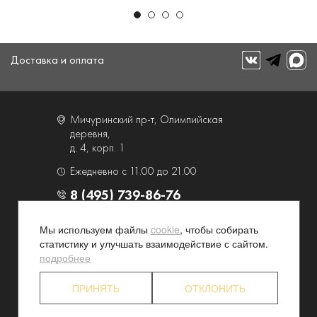
Доставка и оплата
Мичуринский пр-т, Олимпийская
деревня,
д. 4, корп. 1
Ежедневно с 11.00 до 21.00
8 (495) 739-86-76
Мы используем файлы
cookie
, чтобы собирать
О компании
Услуги
статистику и улучшать взаимодействие с сайтом.
Контакты и схема проезда
Наши преимущества
подробнее
Программа лояльности
Новости и акции
ПРИНЯТЬ
ОТКЛОНИТЬ
Партнерские программы
Конфиденциальность
Акционерам