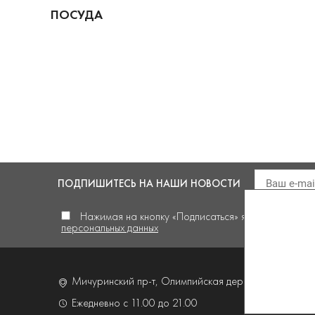
ПОСУДА
ПОДПИШИТЕСЬ
НА НАШИ НОВОСТИ
Нажимая на кнопку «Подписаться» я
даю своё сог
персональных данных
Мичуринский пр-т, Олимпийская деревня,
д. 4, корп
Ежедневно с 11.00 до 21.00