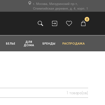
г. Москва, Мичуринский пр-т,
Олимпийская деревня, д. 4, корп. 1
0
ДЛЯ
БЕЛЬЕ
БРЕНДЫ
РАСПРОДАЖА
ДОМА
1
товара(ов)