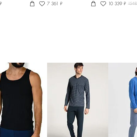
₽
7 361 ₽
10 339 ₽
1548