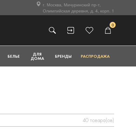
г. Москва, Мичуринский пр-т,
Олимпийская деревня, д. 4, корп. 1
0
ДЛЯ
БЕЛЬЕ
БРЕНДЫ
РАСПРОДАЖА
ДОМА
40
товара(ов)