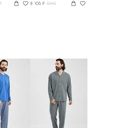
8 106 ₽
7
12145