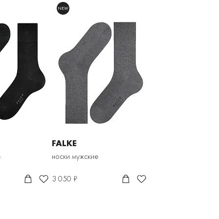
NEW
FALKE
е
носки мужские
3 050 ₽