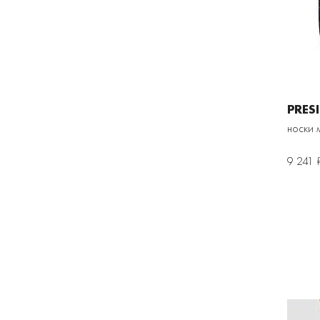
PRES
носки 
9 241 