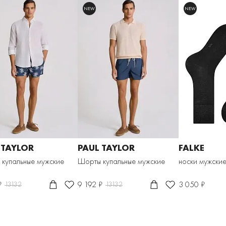
NEW
NEW
 TAYLOR
PAUL TAYLOR
FALKE
купальные мужские
Шорты купальные мужские
носки мужски
₽
9 192 ₽
3 050 ₽
13132
13132