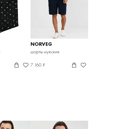
NORVEG
е
шорты мужские
7 160 ₽