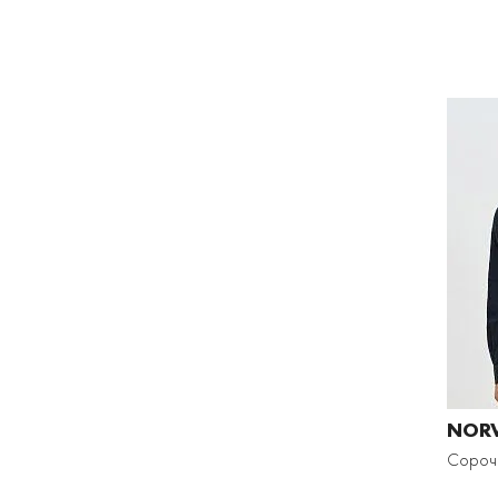
NOR
Сороч