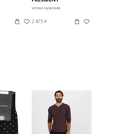
е
носки мужские
2 875 ₽