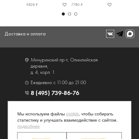
9828 ₽
7780 ₽
8200 ₽
Доставка и оплата
Мичуринский пр-т, Олимпийская
деревня,
д. 4, корп. 1
Ежедневно с 11.00 до 21.00
8 (495) 739-86-76
О компании
Услуги
Мы используем файлы
cookie
, чтобы собирать
Контакты и схема проезда
Наши преимущества
статистику и улучшать взаимодействие с сайтом.
Программа лояльности
Новости и акции
подробнее
Партнерские программы
Конфиденциальность