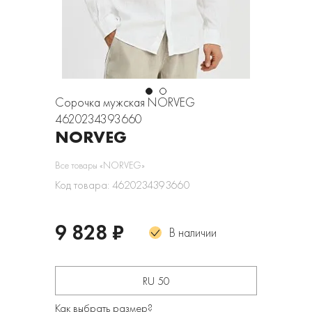
Сорочка мужская NORVEG
4620234393660
NORVEG
Все товары «NORVEG»
Код товара: 4620234393660
9 828 ₽
В наличии
RU 50
Как выбрать размер?