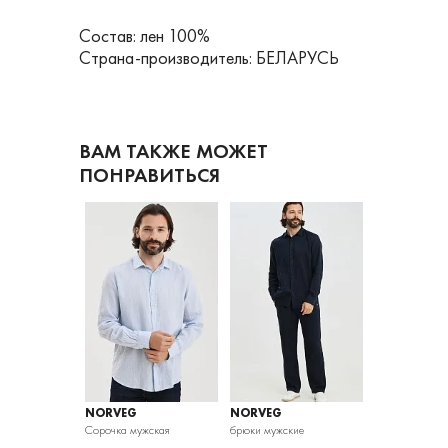
Состав: лен 100%
Страна-производитель: БЕЛАРУСЬ
ВАМ ТАКЖЕ МОЖЕТ
ПОНРАВИТЬСЯ
NORVEG
NORVEG
NORVEG
жская
Сорочка мужская
брюки мужские
Сорочка мужс