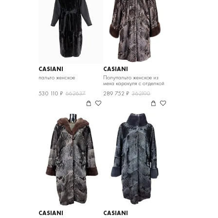
CASIANI
CASIANI
пальто женское
Полупальто женское из
меха каракуля с отделкой
из меха норки
530 110 ₽
662637
289 752 ₽
362190
CASIANI
CASIANI