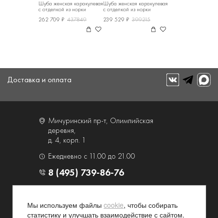
Шуба женская каракулевая
Шуба женская каракулевая
с отделкой из норки
с отделкой из норки
262 709 ₽
437849
239 529 ₽
399215
Доставка и оплата
Мичуринский пр-т, Олимпийская
деревня,
д. 4, корп. 1
Ежедневно с 11.00 до 21.00
8 (495) 739-86-76
О компании
Услуги
Мы используем файлы
cookie
, чтобы собирать
Контакты и схема проезда
Наши преимущества
статистику и улучшать взаимодействие с сайтом.