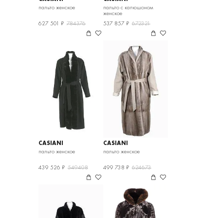
пальто женское
пальто с капюшоном
женское
627 501 ₽
784376
537 857 ₽
672321
CASIANI
CASIANI
пальто женское
пальто женское
439 526 ₽
549408
499 738 ₽
624673