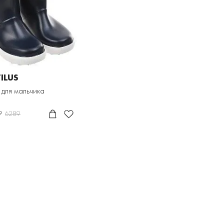
ILUS
 для мальчика
₽
6289