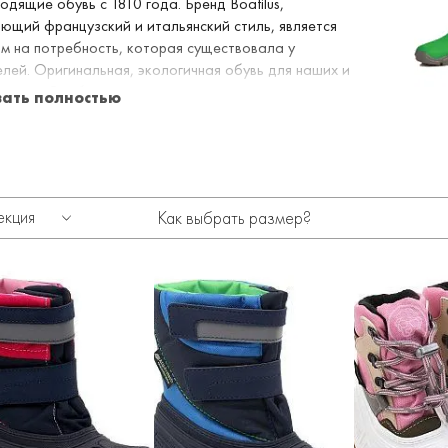
одящие обувь с 1810 года. Бренд Boatilus,
ющий французский и итальянский стиль, является
м на потребность, которая существовала у
лей. Оригинальная, экологичная обувь для наших и
детей. Особое внимание уделяется качеству и, что
зать полностью
важно, химическому составу используемых
алов. Не содержит фталатов, фенолов или
а. Компания Boatilus предпочитает производить в
 с использованием либо перерабатываемого, либо
лагаемого сырья.
екция
Как выбрать размер?