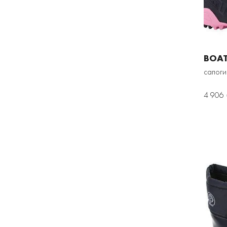
BOAT
сапоги
4 906 