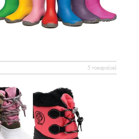
5
товара(ов)