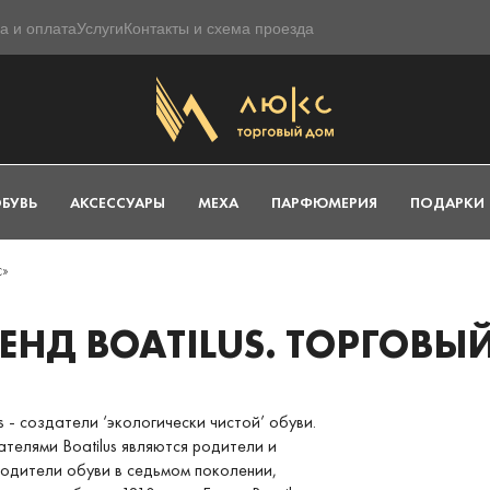
а и оплата
Услуги
Контакты и схема проезда
БУВЬ
АКСЕССУАРЫ
МЕХА
ПАРФЮМЕРИЯ
ПОДАРКИ
с»
ЕНД BOATILUS. ТОРГОВ
us - создатели ‘экологически чистой’ обуви.
телями Boatilus являются родители и
одители обуви в седьмом поколении,