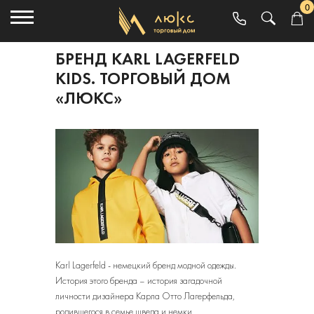
0
БРЕНД KARL LAGERFELD
KIDS. ТОРГОВЫЙ ДОМ
«ЛЮКС»
Karl Lagerfeld - немецкий бренд модной одежды.
История этого бренда – история загадочной
личности дизайнера Карла Отто Лагерфельда,
родившегося в семье шведа и немки.