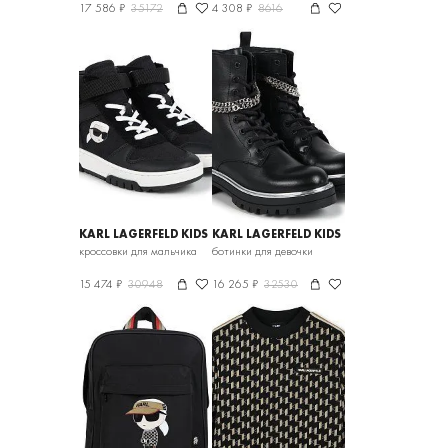
17 586 ₽
35172
4 308 ₽
8616
KARL LAGERFELD KIDS
KARL LAGERFELD KIDS
кроссовки для мальчика
ботинки для девочки
15 474 ₽
30948
16 265 ₽
32530