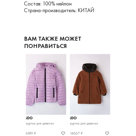
Состав: 100% нейлон
Страна-производитель: КИТАЙ
ВАМ ТАКЖЕ МОЖЕТ
ПОНРАВИТЬСЯ
iDO
iDO
iDO
девочки
куртка для девочки
куртка для девочки
куртка для дев
6819 ₽
14667 ₽
16327 ₽