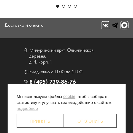
Доставка и оплата
Мичуринский пр-т, Олимпийская
деревня,
д. 4, корп. 1
Ежедневно с 11.00 до 21.00
8 (495) 739-86-76
Мы используем файлы
cookie
, чтобы собирать
О компании
Услуги
статистику и улучшать взаимодействие с сайтом.
Контакты и схема проезда
Наши преимущества
подробнее
Программа лояльности
Новости и акции
ПРИНЯТЬ
ОТКЛОНИТЬ
Партнерские программы
Конфиденциальность
Акционерам