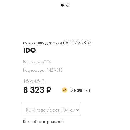
куртка для девочки iDO 1429816
IDO
Все товары «iDO»
Код товара: 1429818
16 646 ₽
8 323 ₽
В наличии
RU 4 года /рост 104 см
Как выбрать размер?