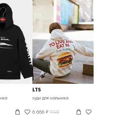
LTS
чика
худи для мальчика
6 666 ₽
9523