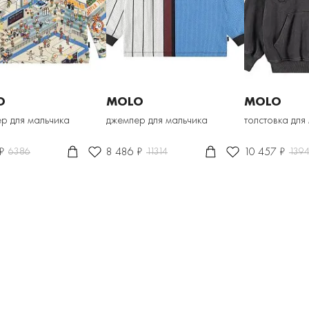
O
MOLO
MOLO
р для мальчика
джемпер для мальчика
толстовка для
₽
8 486 ₽
10 457 ₽
6386
11314
139