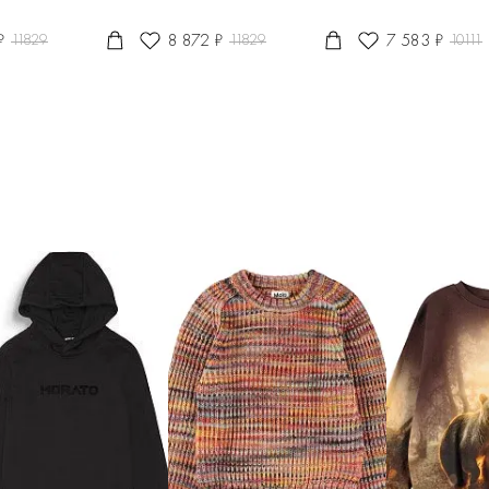
₽
8 872 ₽
7 583 ₽
11829
11829
10111