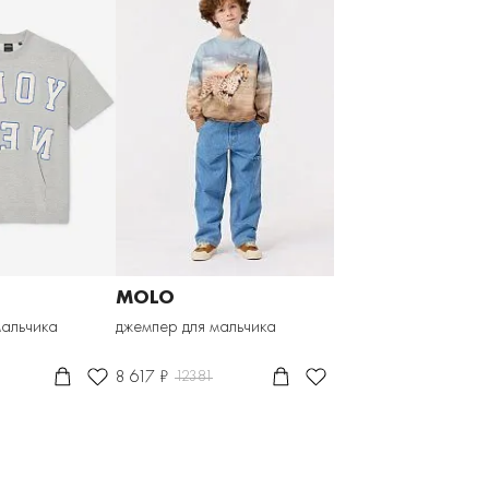
MOLO
мальчика
джемпер для мальчика
8 617 ₽
12381