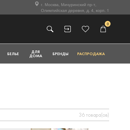
г. Москва, Мичуринский пр-т,
Олимпийская деревня, д. 4, корп. 1
0
ДЛЯ
БЕЛЬЕ
БРЕНДЫ
РАСПРОДАЖА
ДОМА
36
товара(ов)