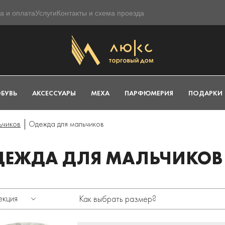
а и оплата
Услуги
Контакты и схема проезда
БУВЬ
АКСЕССУАРЫ
МЕХА
ПАРФЮМЕРИЯ
ПОДАРКИ
ьчиков
Одежда для мальчиков
ДЕЖДА ДЛЯ МАЛЬЧИКОВ
екция
Как выбрать размер?