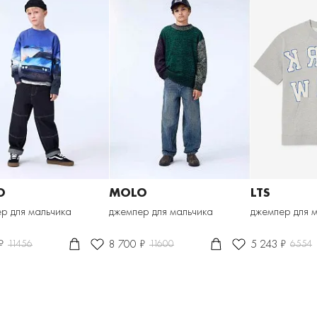
O
MOLO
LTS
р для мальчика
джемпер для мальчика
джемпер для 
₽
8 700 ₽
5 243 ₽
11456
11600
6554