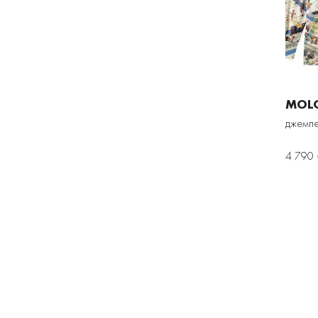
MOL
джемпе
4 790 