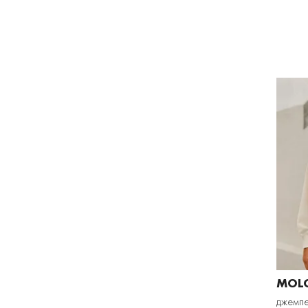
MOL
джемпе