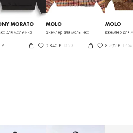
ONY MORATO
MOLO
MOLO
вка для мальчика
джемпер для мальчика
джемпер для 
 ₽
9 840 ₽
8 592 ₽
13120
11456