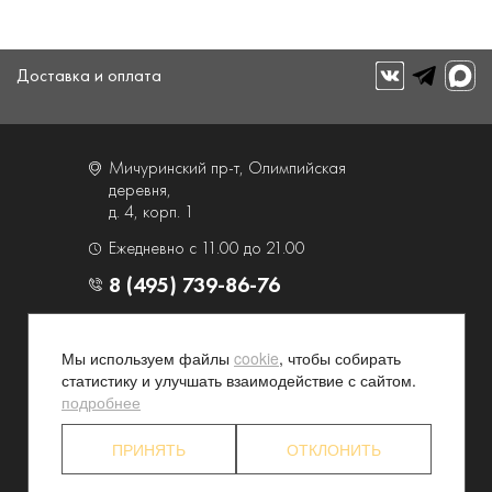
Доставка и оплата
Мичуринский пр-т, Олимпийская
деревня,
д. 4, корп. 1
Ежедневно с 11.00 до 21.00
8 (495) 739-86-76
О компании
Услуги
Мы используем файлы
cookie
, чтобы собирать
Контакты и схема проезда
Наши преимущества
статистику и улучшать взаимодействие с сайтом.
Программа лояльности
Новости и акции
подробнее
Партнерские программы
Конфиденциальность
ПРИНЯТЬ
ОТКЛОНИТЬ
Акционерам