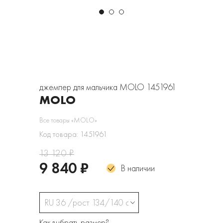
джемпер для мальчика MOLO 1451961
MOLO
Все товары «MOLO»
Код товара: 1451961
13 120 ₽
9 840 ₽
В наличии
RU 36 /рост 134/140 см
Как выбрать размер?