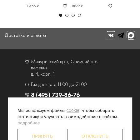
11456 ₽
8872 ₽
6386 ₽
Доставка и оплата
Мичуринский пр-т, Олимпийская
деревня,
д. 4, корп. 1
Ежедневно с 11.00 до 21.00
8 (495) 739-86-76
Мы используем файлы
cookie
, чтобы собирать
О компании
Услуги
статистику и улучшать взаимодействие с сайтом.
Контакты и схема проезда
Наши преимущества
подробнее
Программа лояльности
Новости и акции
ПРИНЯТЬ
ОТКЛОНИТЬ
Партнерские программы
Конфиденциальность