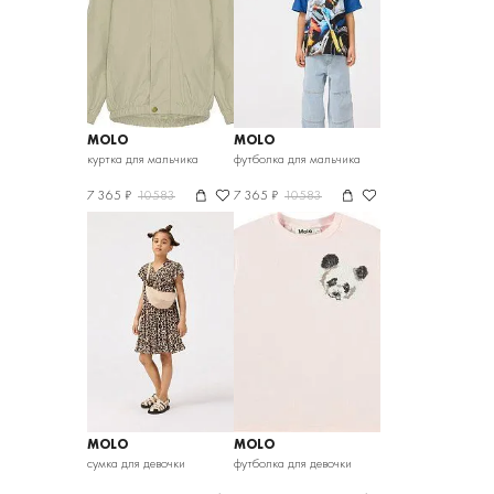
MOLO
MOLO
куртка для мальчика
футболка для мальчика
7 365 ₽
10583
7 365 ₽
10583
MOLO
MOLO
сумка для девочки
футболка для девочки