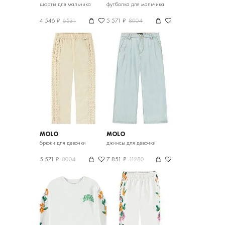
шорты для мальчика
футболка для мальчика
4 546 ₽
6531
5 571 ₽
8004
MOLO
MOLO
брюки для девочки
джинсы для девочки
5 571 ₽
8004
7 851 ₽
11280