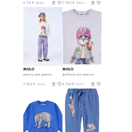
6 712 ₽
8949
7 202 ₽
9602
MOLO
MOLO
джинсы для девочки
футболка для девочки
7 202 ₽
9602
4 754 ₽
6339