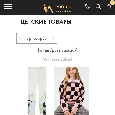
0
ДЕТСКИЕ ТОВАРЫ
Фильтр товаров
Как выбрать размер?
927
товара(ов)