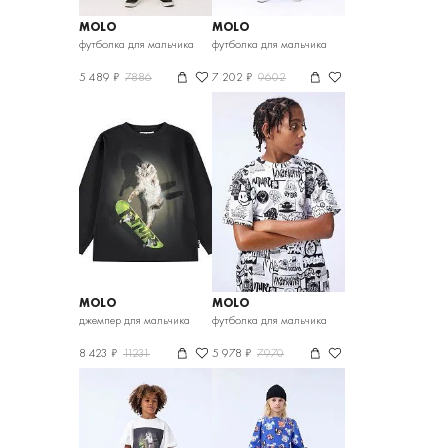
MOLO
MOLO
футболка для мальчика
футболка для мальчика
5 489 ₽
7886
7 202 ₽
9602
MOLO
MOLO
джемпер для мальчика
футболка для мальчика
8 423 ₽
11231
5 978 ₽
7970