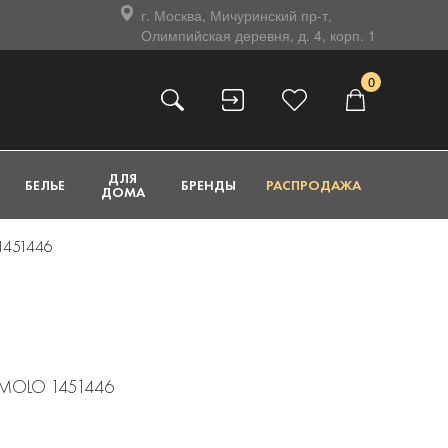
г. Москва, Мичуринский пр-т,
Олимпийская деревня, д. 4, корп. 1
0
ДЛЯ
БЕЛЬЕ
БРЕНДЫ
РАСПРОДАЖА
ДОМА
1451446
а MOLO 1451446