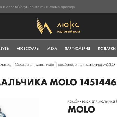
а и оплата
Услуги
Контакты и схема проезда
БУВЬ
АКСЕССУАРЫ
МЕХА
ПАРФЮМЕРИЯ
ПОДАРКИ
ьчиков
Одежда для мальчиков
комбинезон для мальчика MOLO 
АЛЬЧИКА MOLO 1451446
комбинезон для мальчик
MOLO