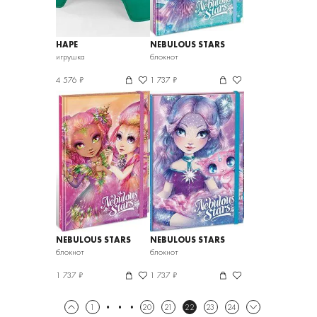
HAPE
NEBULOUS STARS
игрушка
блокнот
4 576 ₽
1 737 ₽
NEBULOUS STARS
NEBULOUS STARS
блокнот
блокнот
1 737 ₽
1 737 ₽
1
20
21
22
23
24