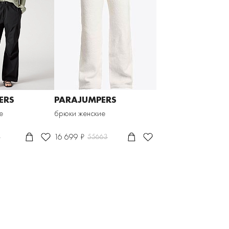
ERS
PARAJUMPERS
е
брюки женские
16 699 ₽
1
55663