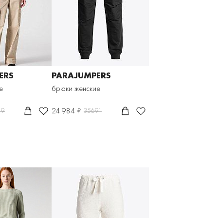
ERS
PARAJUMPERS
е
брюки женские
24 984 ₽
39
35691