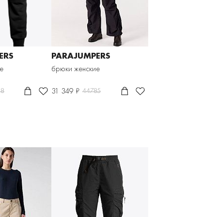
ERS
PARAJUMPERS
е
брюки женские
31 349 ₽
88
44785