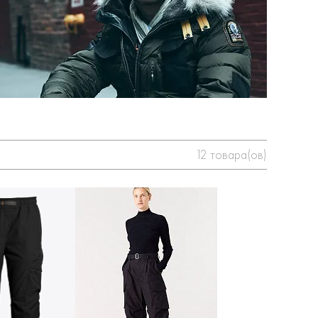
12
товара(ов)