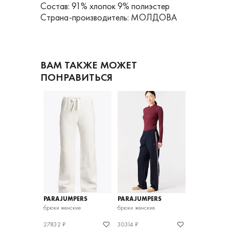
Состав: 91% хлопок 9% полиэстер
Страна-производитель: МОЛДОВА
ВАМ ТАКЖЕ МОЖЕТ
ПОНРАВИТЬСЯ
PERS
PARAJUMPERS
PARAJUMPERS
PARAJUMPE
кие
брюки женские
брюки женские
брюки женские
27832 ₽
30314 ₽
21834 ₽