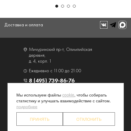
Доставка и оплата
Мичуринский пр-т, Олимпийская
деревня,
д. 4, корп. 1
Ежедневно с 11.00 до 21.00
8 (495) 739-86-76
Мы используем файлы
cookie
, чтобы собирать
О компании
Услуги
статистику и улучшать взаимодействие с сайтом.
Контакты и схема проезда
Наши преимущества
подробнее
Программа лояльности
Новости и акции
ПРИНЯТЬ
ОТКЛОНИТЬ
Партнерские программы
Конфиденциальность
Акционерам