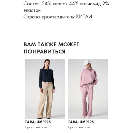
Состав: 54% хлопок 44% полиамид 2%
эластан
Страна-производитель: КИТАЙ
ВАМ ТАКЖЕ МОЖЕТ
ПОНРАВИТЬСЯ
PERS
PARAJUMPERS
PARAJUMPERS
PARAJUMPE
кие
брюки женские
брюки женские
брюки женские