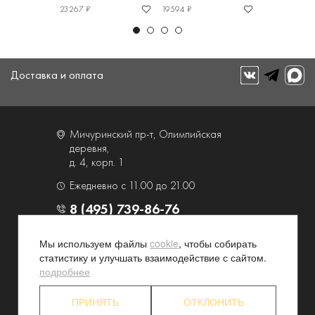
23267 ₽
19594 ₽
31349 ₽
Доставка и оплата
Мичуринский пр-т, Олимпийская
деревня,
д. 4, корп. 1
Ежедневно с 11.00 до 21.00
8 (495) 739-86-76
Мы используем файлы
cookie
, чтобы собирать
О компании
Услуги
статистику и улучшать взаимодействие с сайтом.
Контакты и схема проезда
Наши преимущества
подробнее
Программа лояльности
Новости и акции
ПРИНЯТЬ
ОТКЛОНИТЬ
Партнерские программы
Конфиденциальность