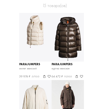
15
товара(ов)
PARAJUMPERS
PARAJUMPERS
жилет женский
куртка женская
39 974 ₽
57105
64 472 ₽
92103