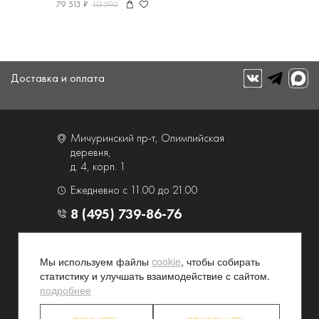
79 513 ₽
113590
Доставка и оплата
Мичуринский пр-т, Олимпийская
деревня,
д. 4, корп. 1
Ежедневно с 11.00 до 21.00
8 (495) 739-86-76
О компании
Услуги
Мы используем файлы
cookie
, чтобы собирать
Контакты и схема проезда
Наши преимущества
статистику и улучшать взаимодействие с сайтом.
Программа лояльности
Новости и акции
подробнее
Партнерские программы
Конфиденциальность