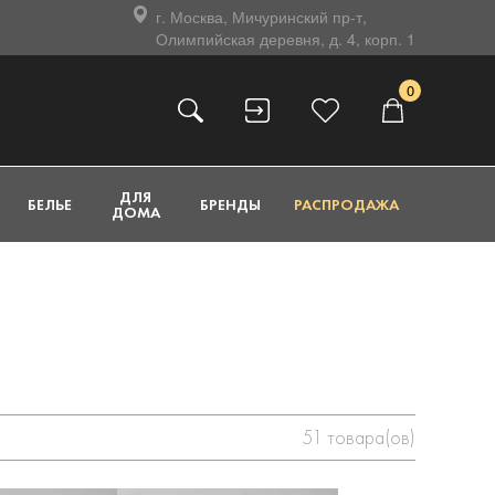
г. Москва, Мичуринский пр-т,
Олимпийская деревня, д. 4, корп. 1
0
ДЛЯ
БЕЛЬЕ
БРЕНДЫ
РАСПРОДАЖА
ДОМА
51
товара(ов)