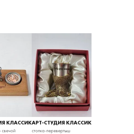
ИЯ КЛАССИК
АРТ-СТУДИЯ КЛАССИК
о свечой
стопка-перевертыш