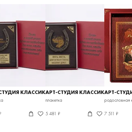
СТУДИЯ КЛАССИК
АРТ-СТУДИЯ КЛАССИК
АРТ-СТУД
ка
плакетка
родословная 
₽
5 481 ₽
7 511 ₽