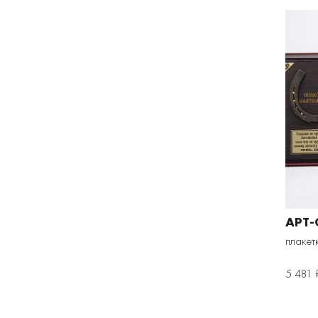
АРТ-
плакет
5 481 