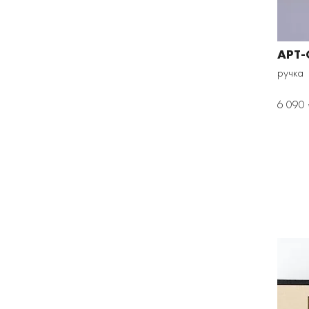
АРТ-
ручка
6 090 