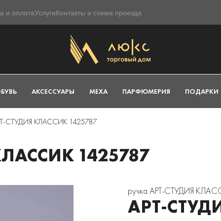
а и оплата
Услуги
Контакты и схема проезда
БУВЬ
АКСЕССУАРЫ
МЕХА
ПАРФЮМЕРИЯ
ПОДАРКИ
РТ-СТУДИЯ КЛАССИК 1425787
КЛАССИК 1425787
ручка АРТ-СТУДИЯ КЛАС
АРТ-СТУД