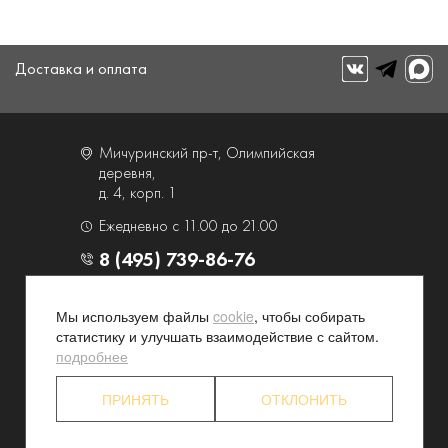
Доставка и оплата
Мичуринский пр-т, Олимпийская
деревня,
д. 4, корп. 1
Ежедневно с 11.00 до 21.00
8 (495) 739-86-76
О компании
Услуги
Мы используем файлы
cookie
, чтобы собирать
статистику и улучшать взаимодействие с сайтом.
Контакты и схема проезда
Наши преимущества
подробнее
Программа лояльности
Новости и акции
Партнерские программы
Конфиденциальность
ПРИНЯТЬ
ОТКЛОНИТЬ
Акционерам