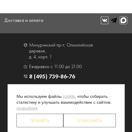
Доставка и оплата
Мичуринский пр-т, Олимпийская
деревня,
д. 4, корп. 1
Ежедневно с 11.00 до 21.00
8 (495) 739-86-76
О компании
Услуги
Мы используем файлы
cookie
, чтобы собирать
Контакты и схема проезда
Наши преимущества
статистику и улучшать взаимодействие с сайтом.
Программа лояльности
Новости и акции
подробнее
Партнерские программы
Конфиденциальность
ПРИНЯТЬ
ОТКЛОНИТЬ
Акционерам