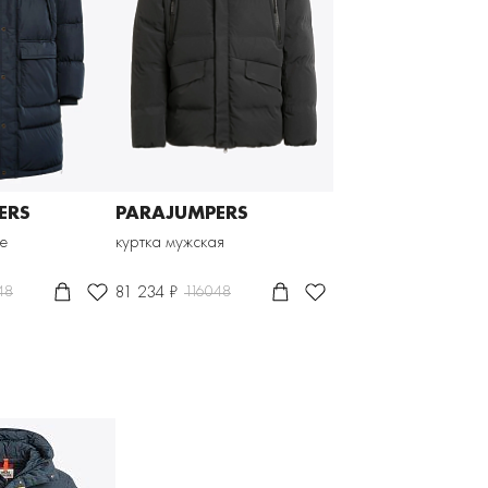
ERS
PARAJUMPERS
е
куртка мужская
81 234 ₽
48
116048