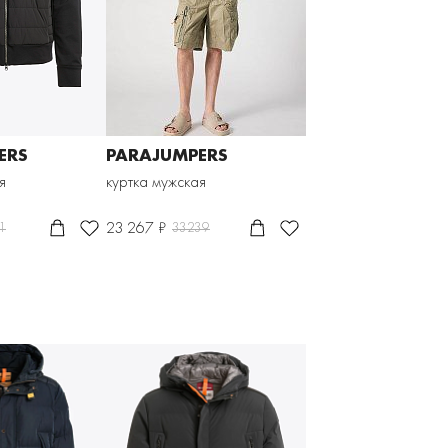
ERS
PARAJUMPERS
я
куртка мужская
23 267 ₽
1
33239