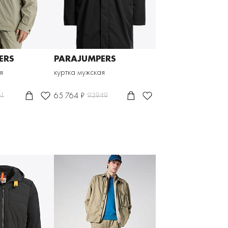
ERS
PARAJUMPERS
я
куртка мужская
65 764 ₽
61
93949