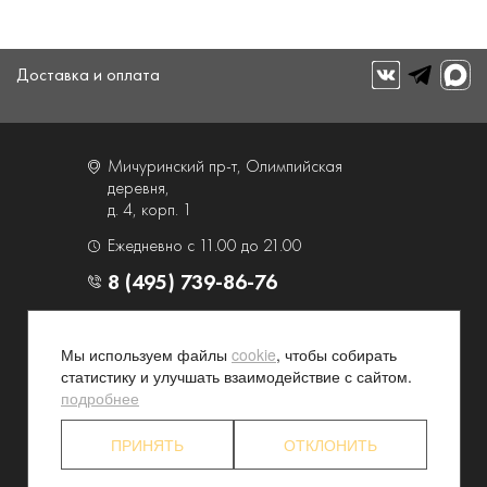
Доставка и оплата
Мичуринский пр-т, Олимпийская
деревня,
д. 4, корп. 1
Ежедневно с 11.00 до 21.00
8 (495) 739-86-76
О компании
Услуги
Мы используем файлы
cookie
, чтобы собирать
Контакты и схема проезда
Наши преимущества
статистику и улучшать взаимодействие с сайтом.
Программа лояльности
Новости и акции
подробнее
Партнерские программы
Конфиденциальность
ПРИНЯТЬ
ОТКЛОНИТЬ
Акционерам