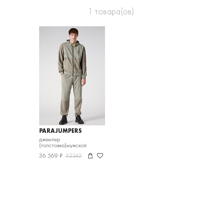
1
товара(ов)
PARAJUMPERS
джемпер
(толстовка)мужской
36 569 ₽
52242