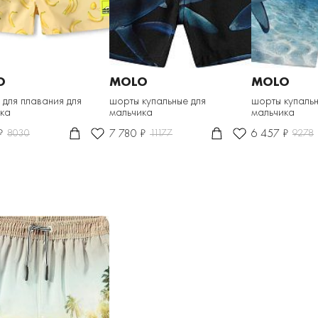
O
MOLO
MOLO
для плавания для
шорты купальные для
шорты купальн
ка
мальчика
мальчика
₽
7 780 ₽
6 457 ₽
8030
11177
9278