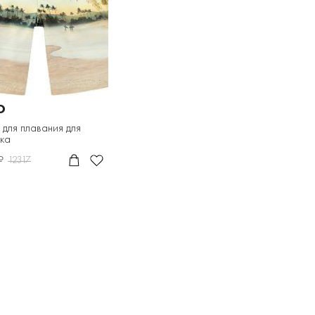
O
для плавания для
ка
₽
12317