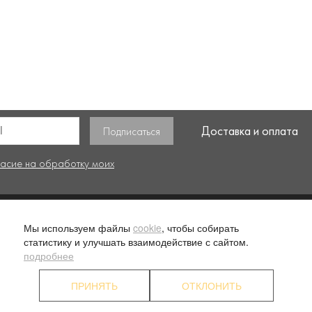
Доставка и оплата
ласие на обработку моих
. 1
О компании
Ус
Мы используем файлы
cookie
, чтобы собирать
статистику и улучшать взаимодействие с сайтом.
Наши преимущества
П
подробнее
Партнерские программы
К
ПРИНЯТЬ
ОТКЛОНИТЬ