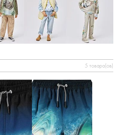
5
товара(ов)