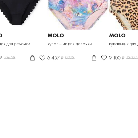
O
MOLO
MOLO
ник для девочки
купальник для девочки
купальник для
₽
6 457 ₽
9 100 ₽
10658
9278
13075