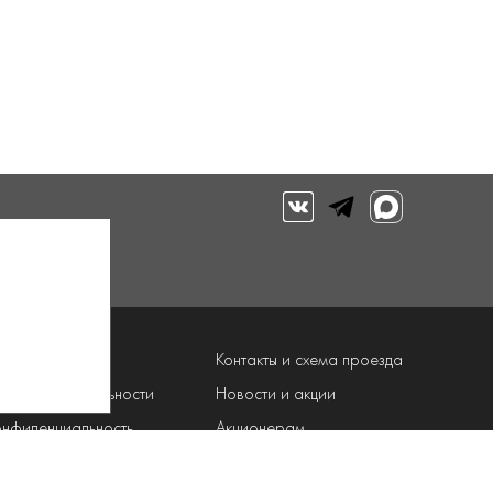
луги
Контакты и схема проезда
рограмма лояльности
Новости и акции
онфиденциальность
Акционерам
Разработка сайта: