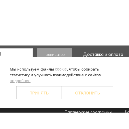
Доставка и оплата
ласие на обработку моих
Мы используем файлы
cookie
, чтобы собирать
статистику и улучшать взаимодействие с сайтом.
подробнее
ПРИНЯТЬ
ОТКЛОНИТЬ
. 1
О компании
Ус
Наши преимущества
П
Партнерские программы
К