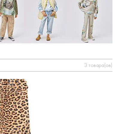
3
товара(ов)