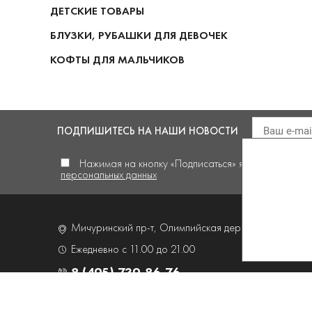
ДЕТСКИЕ ТОВАРЫ
БЛУЗКИ, РУБАШКИ ДЛЯ ДЕВОЧЕК
КОФТЫ ДЛЯ МАЛЬЧИКОВ
ПОДПИШИТЕСЬ
НА НАШИ НОВОСТИ
Нажимая на кнопку «Подписаться» я
даю своё сог
персональных данных
Мичуринский пр-т, Олимпийская деревня,
д. 4, корп
Ежедневно с 11.00 до 21.00
8 (495) 739-86-76
Торговый дом "Люкс" 2026. Все права защищены