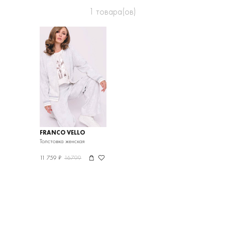
1
товара(ов)
FRANCO VELLO
Толстовка женская
11 759 ₽
16799