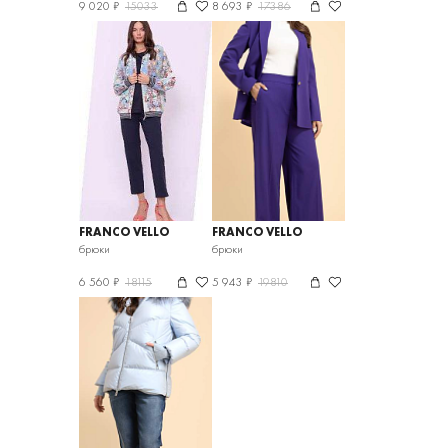
9 020 ₽
15033
8 693 ₽
17386
FRANCO VELLO
FRANCO VELLO
брюки
брюки
6 560 ₽
18115
5 943 ₽
19810