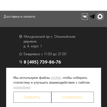
Доставка и оплата
Мичуринский пр-т, Олимпийская
деревня,
д. 4, корп. 1
Ежедневно с 11.00 до 21.00
8 (495) 739-86-76
О компании
Услуги
Мы используем файлы
cookie
, чтобы собирать
Контакты и схема проезда
Наши преимущества
статистику и улучшать взаимодействие с сайтом.
подробнее
Программа лояльности
Новости и акции
Партнерские программы
Конфиденциальность
ПРИНЯТЬ
ОТКЛОНИТЬ
Акционерам