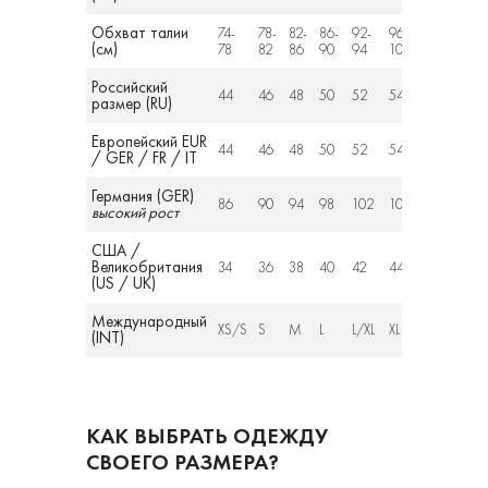
Обхват талии
74-
78-
82-
86-
92-
96-
106-
110-
(см)
78
82
86
90
94
100
110
114
Российский
44
46
48
50
52
54
56
58
размер (RU)
Европейский EUR
44
46
48
50
52
54
56
58
/ GER / FR / IT
Германия (GER)
86
90
94
98
102
106
110
114
высокий рост
США /
Великобритания
34
36
38
40
42
44
46
48
(US / UK)
Международный
XS/S
S
M
L
L/XL
XL
XXL
XXL
(INT)
КАК ВЫБРАТЬ ОДЕЖДУ
СВОЕГО РАЗМЕРА?