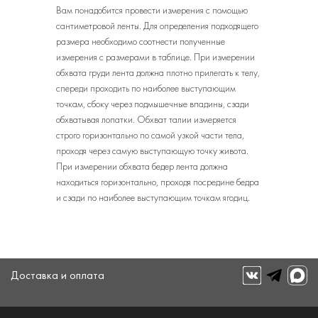
Вам понадобится провести измерения с помощью
сантиметровой ленты. Для определения подходящего
размера необходимо соотнести полученные
измерения с размерами в таблице. При измерении
обхвата груди лента должна плотно прилегать к телу,
спереди проходить по наиболее выступающим
точкам, сбоку через подмышечные впадины, сзади
обхватывая лопатки. Обхват талии измеряется
строго горизонтально по самой узкой части тела,
проходя через самую выступающую точку живота.
При измерении обхвата бедер лента должна
находиться горизонтально, проходя посредине бедра
и сзади по наиболее выступающим точкам ягодиц.
Доставка и оплата