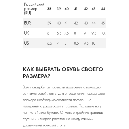
Российский
размер
38
39
40
41
42
43
44
45
46
(RU)
EUR
39
40
41
42
43
44
45
46
47
UK
6
6.5
7.5
8
9
9.5
10.5
11.5
12
US
6.5
7
8
8.5
9.5
10
11
12
12.5
КАК ВЫБРАТЬ ОБУВЬ СВОЕГО
РАЗМЕРА?
Вам понадобится провести измерения с помощью
сантиметровой ленты. Для определения подходящего
размера необходимо соотнести полученные
измерения с размерами в таблице. Поставьте ногу
на чистый лист бумаги. Отметьте крайние границы
ступни и измерьте расстояние между самыми
удаленными точками стопы.