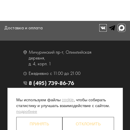
Доставка и оплата
Мичуринский пр-т, Олимпийская
деревня,
д. 4, корп. 1
Ежедневно с 11.00 до 21.00
8 (495) 739-86-76
О компании
Услуги
Мы используем файлы
cookie
, чтобы собирать
статистику и улучшать взаимодействие с сайтом.
Контакты и схема проезда
Наши преимущества
подробнее
Программа лояльности
Новости и акции
Партнерские программы
Конфиденциальность
ПРИНЯТЬ
ОТКЛОНИТЬ
Акционерам