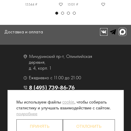
15544 ₽
15131 ₽
15131 ₽
Доставка и оплата
Мичуринский пр-т, Олимпийская
деревня,
д. 4, корп. 1
Ежедневно с 11.00 до 21.00
8 (495) 739-86-76
Мы используем файлы
cookie
, чтобы собирать
О компании
Услуги
статистику и улучшать взаимодействие с сайтом.
Контакты и схема проезда
Наши преимущества
подробнее
Программа лояльности
Новости и акции
ПРИНЯТЬ
ОТКЛОНИТЬ
Партнерские программы
Конфиденциальность