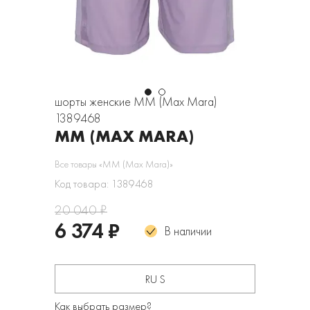
шорты женские MM (Max Mara)
1389468
MM (MAX MARA)
Все товары «MM (Max Mara)»
Код товара: 1389468
20 040 ₽
6 374 ₽
В наличии
RU S
Как выбрать размер?