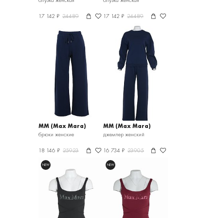
блузка женская
блузка женская
17 142 ₽
24489
17 142 ₽
24489
MM (Max Mara)
MM (Max Mara)
брюки женские
джемпер женский
18 146 ₽
25923
16 734 ₽
23905
NEW
NEW