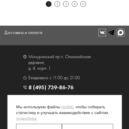
1
2
3
4
Доставка и оплата
Мичуринский пр-т, Олимпийская
деревня,
д. 4, корп. 1
Ежедневно с 11.00 до 21.00
8 (495) 739-86-76
О компании
Услуги
Мы используем файлы
cookie
, чтобы собирать
Контакты и схема проезда
Наши преимущества
статистику и улучшать взаимодействие с сайтом.
Программа лояльности
Новости и акции
подробнее
Партнерские программы
Конфиденциальность