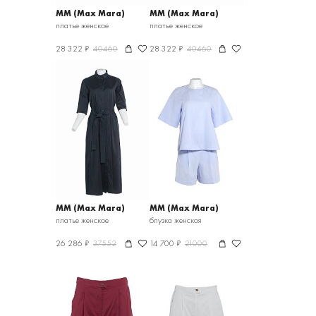
MM (Max Mara)
MM (Max Mara)
платье женское
платье женское
28 322 ₽
40460
28 322 ₽
40460
MM (Max Mara)
MM (Max Mara)
платье женское
блузка женская
26 286 ₽
37552
14 700 ₽
21000