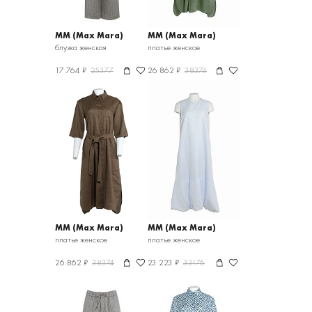
MM (Max Mara)
MM (Max Mara)
блузка женская
платье женское
17 764 ₽
25377
26 862 ₽
38374
MM (Max Mara)
MM (Max Mara)
платье женское
платье женское
26 862 ₽
38374
23 223 ₽
33176