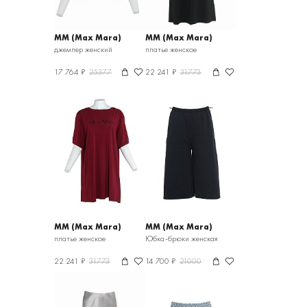
MM (Max Mara)
MM (Max Mara)
джемпер женский
платье женское
17 764 ₽
25377
22 241 ₽
31773
MM (Max Mara)
MM (Max Mara)
платье женское
Юбка-брюки женская
22 241 ₽
31773
14 700 ₽
21000