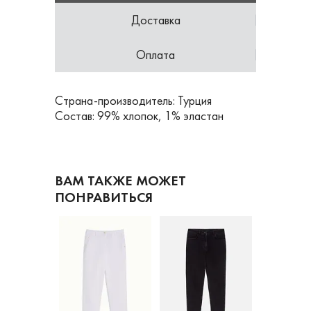
Доставка
Оплата
Страна-производитель: Турция
Состав: 99% хлопок, 1% эластан
ВАМ ТАКЖЕ МОЖЕТ
ПОНРАВИТЬСЯ