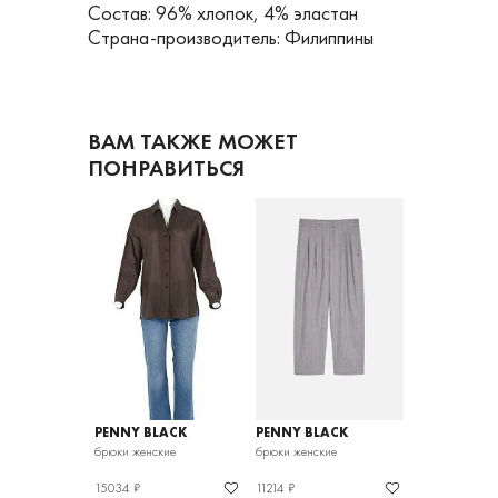
Состав: 96% хлопок, 4% эластан
Страна-производитель: Филиппины
ВАМ ТАКЖЕ МОЖЕТ
ПОНРАВИТЬСЯ
LACK
PENNY BLACK
PENNY BLACK
PENNY BLA
кие
брюки женские
брюки женские
брюки женские
15034 ₽
11214 ₽
11366 ₽