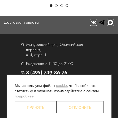
Доставка и оплата
Мичуринский пр-т, Олимпийская
деревня,
д. 4, корп. 1
Ежедневно с 11.00 до 21.00
8 (495) 739-86-76
Мы используем файлы
cookie
, чтобы собирать
О компании
Услуги
статистику и улучшать взаимодействие с сайтом.
Контакты и схема проезда
Наши преимущества
подробнее
Программа лояльности
Новости и акции
ПРИНЯТЬ
ОТКЛОНИТЬ
Партнерские программы
Конфиденциальность
Акционерам