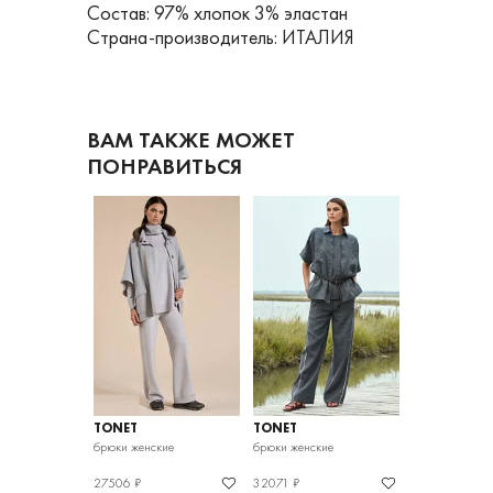
Состав: 97% хлопок 3% эластан
Страна-производитель: ИТАЛИЯ
ВАМ ТАКЖЕ МОЖЕТ
ПОНРАВИТЬСЯ
TONET
TONET
TONET
кие
брюки женские
брюки женские
брюки женские
27506 ₽
32071 ₽
18093 ₽