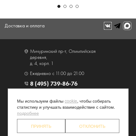
Доставка и оплата
Мичуринский пр-т, Олимпийская
деревня,
д. 4, корп. 1
Ежедневно с 11.00 до 21.00
8 (495) 739-86-76
О компании
Услуги
Мы используем файлы
cookie
, чтобы собирать
статистику и улучшать взаимодействие с сайтом.
Контакты и схема проезда
Наши преимущества
подробнее
Программа лояльности
Новости и акции
Партнерские программы
Конфиденциальность
ПРИНЯТЬ
ОТКЛОНИТЬ
Акционерам