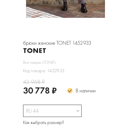
брюки женские TONET 1452933
TONET
Все товары «TONET»
Код товара: 1452933
43 968 ₽
30 778 ₽
В наличии
RU 44
Как выбрать размер?