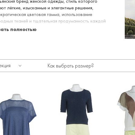
ьянский бренд женской одежды, стиль которого
ют лёгкие, изысканные и элегантные решения,
кратическая цветовая гамма, использование
одных тканей и тщательная продуманность каждой
: от сопутствующих аксессуаров до пуговиц на
зать полностью
 или платье. Многолетний опыт – это одна из
тных ценностей идеологии марки Tonet.
екция
Как выбрать размер?