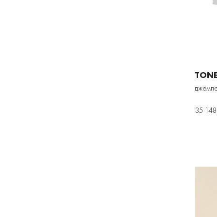
TON
джемпе
35 148