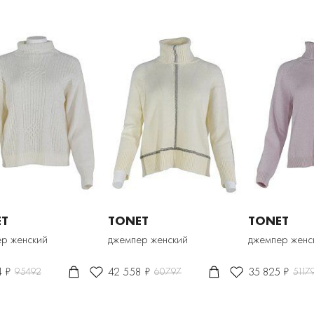
ET
TONET
TONET
р женский
джемпер женский
джемпер женс
4 ₽
42 558 ₽
35 825 ₽
95492
60797
5117