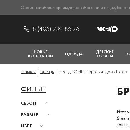
О компании
Наши преимущества
Новости и акции
Доставк
8 (495) 739-86-76
НОВЫЕ
ДЕТСКИЕ
ОДЕЖДА
О
КОЛЛЕКЦИИ
ТОВАРЫ
Главная
Бренды
Бренд TONET. Торговый дом «Люкс»
ФИЛЬТР
БР
СЕЗОН
Истори
РАЗМЕР
более 
Тонет,
ЦВЕТ