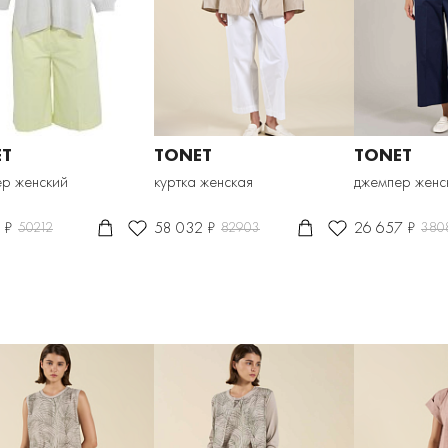
ET
TONET
TONET
р женский
куртка женская
джемпер женс
 ₽
58 032 ₽
26 657 ₽
50212
82903
380