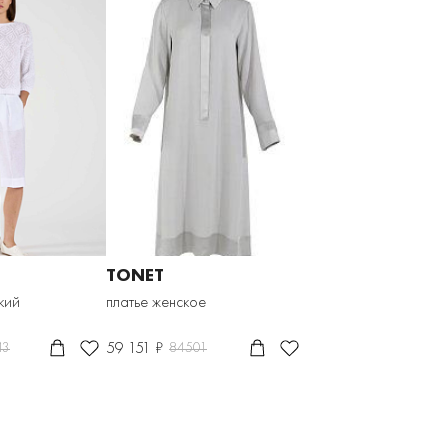
TONET
кий
платье женское
59 151 ₽
43
84501