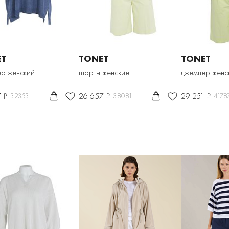
ET
TONET
TONET
р женский
шорты женские
джемпер женс
 ₽
26 657 ₽
29 251 ₽
32353
38081
4178