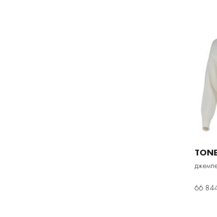
TON
джемпе
66 84