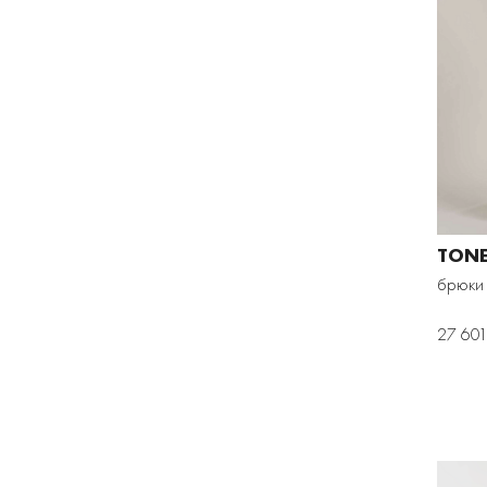
TON
брюки
27 601