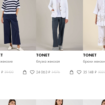
ET
TONET
TONET
 женские
блузка женская
брюки женски
 ₽
24 063 ₽
35 148 ₽
39430
34376
5021