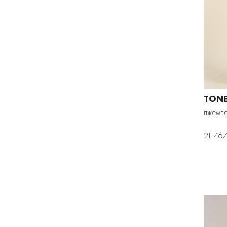
TON
джемпе
21 467