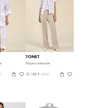
TONET
е
блузка женская
35 148 ₽
2
50212