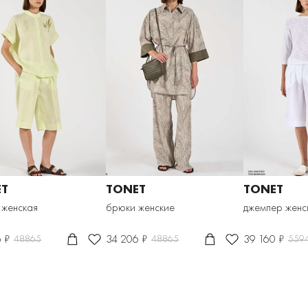
ET
TONET
TONET
 женская
брюки женские
джемпер женс
 ₽
34 206 ₽
39 160 ₽
48865
48865
559