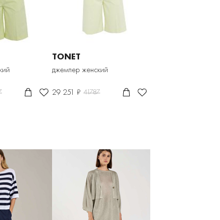
TONET
кий
джемпер женский
29 251 ₽
7
41787