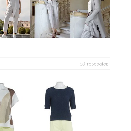
63
товара(ов)