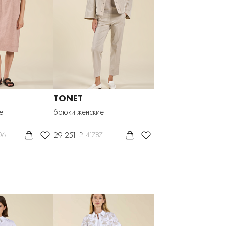
TONET
е
брюки женские
29 251 ₽
06
41787