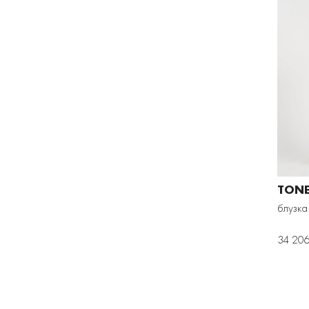
TON
блузка
34 206