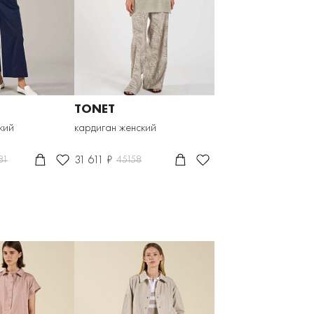
TONET
кий
кардиган женский
31 611 ₽
81
45158