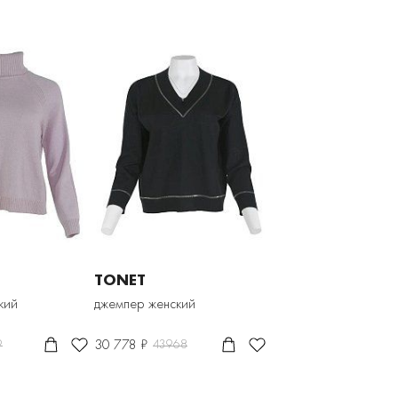
TONET
кий
джемпер женский
30 778 ₽
9
43968