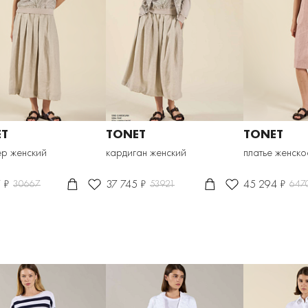
ET
TONET
TONET
р женский
кардиган женский
платье женско
 ₽
37 745 ₽
45 294 ₽
30667
53921
647