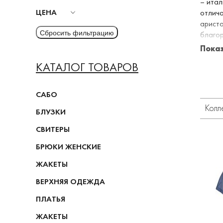
– итал
ЦЕНА
отлича
аристо
благор
детали
Пока
блузке
КАТАЛОГ ТОВАРОВ
абсолю
САБО
Колл
БЛУЗКИ
СВИТЕРЫ
БРЮКИ ЖЕНСКИЕ
ЖАКЕТЫ
ВЕРХНЯЯ ОДЕЖДА
ПЛАТЬЯ
ЖАКЕТЫ