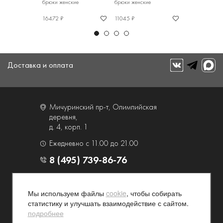
кие
брюки женские
брюки женские
Юбка-брюки ж
16472 ₽
11045 ₽
14700 ₽
Доставка и оплата
Мичуринский пр-т, Олимпийская
деревня,
д. 4, корп. 1
Ежедневно с 11.00 до 21.00
8 (495) 739-86-76
О компании
Услуги
Мы используем файлы
cookie
, чтобы собирать
Контакты и схема проезда
Наши преимущества
статистику и улучшать взаимодействие с сайтом.
Программа лояльности
Новости и акции
подробнее