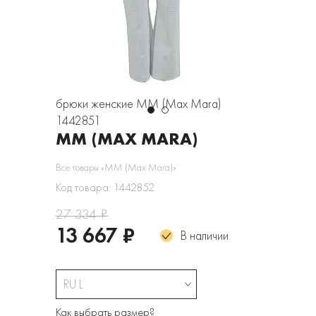
брюки женские MM (Max Mara)
1442851
MM (MAX MARA)
Все товары «MM (Max Mara)»
Код товара: 1442852
27 334 ₽
13 667 ₽
В наличии
RU L
Как выбрать размер?