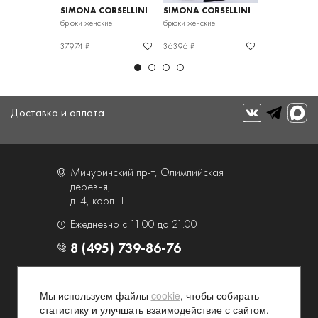
ORSELLINI
SIMONA CORSELLINI
SIMONA CORSELLINI
SIMONA COR
кие
брюки женские
брюки женские
брюки женские
37974 ₽
36396 ₽
19427 ₽
Доставка и оплата
Мичуринский пр-т, Олимпийская
деревня,
д. 4, корп. 1
Ежедневно с 11.00 до 21.00
8 (495) 739-86-76
О компании
Услуги
Мы используем файлы
cookie
, чтобы собирать
Контакты и схема проезда
Наши преимущества
статистику и улучшать взаимодействие с сайтом.