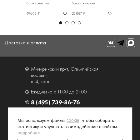
кие
брюки женские
брюки женские
брюки женские
19693 ₽
23887 ₽
31426 ₽
Доставка и оплата
Мичуринский пр-т, Олимпийская
деревня,
д. 4, корп. 1
Ежедневно с 11.00 до 21.00
8 (495) 739-86-76
О компании
Услуги
Мы используем файлы
cookie
, чтобы собирать
статистику и улучшать взаимодействие с сайтом.
Контакты и схема проезда
Наши преимущества
подробнее
Программа лояльности
Новости и акции