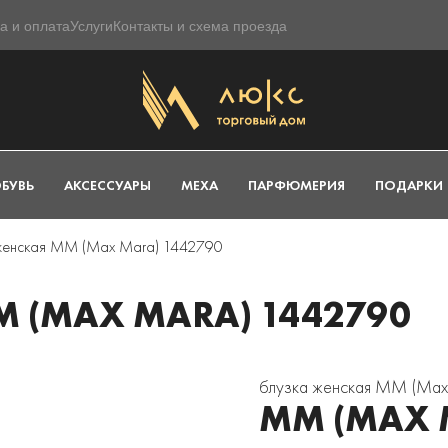
а и оплата
Услуги
Контакты и схема проезда
БУВЬ
АКСЕССУАРЫ
МЕХА
ПАРФЮМЕРИЯ
ПОДАРКИ
женская MM (Max Mara) 1442790
 (MAX MARA) 1442790
блузка женская MM (Max
MM (MAX 