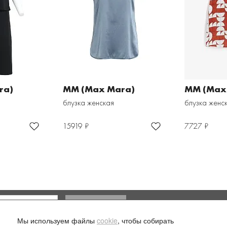
ra)
MM (Max Mara)
MM (Max
блузка женская
блузка женс
15919 ₽
7727 ₽
Доставка и оплата
Мы используем файлы
cookie
, чтобы собирать