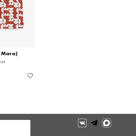
 Mara)
кая