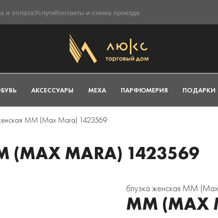
а и оплата
Услуги
Контакты и схема проезда
БУВЬ
АКСЕССУАРЫ
МЕХА
ПАРФЮМЕРИЯ
ПОДАРКИ
женская MM (Max Mara) 1423569
 (MAX MARA) 1423569
блузка женская MM (Max
MM (MAX 