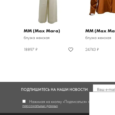
MM (Max Mara)
MM (Max Ma
блузка женская
блузка женская
18897 ₽
24743 ₽
ПОДПИШИТЕСЬ
НА НАШИ НОВОСТИ
Нажимая на кнопку «Подписаться» я
даю своё сог
персональных данных