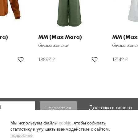
ra)
MM (Max Mara)
MM (Max
блузка женская
блузка женс
18897 ₽
17142 ₽
Доставка и оплата
ласие на обработку моих
Мы используем файлы
cookie
, чтобы собирать
статистику и улучшать взаимодействие с сайтом.
подробнее