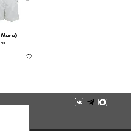
 Mara)
кая