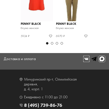
LACK
PENNY BLACK
PENNY BLACK
PENNY BLA
кая
блузка женская
блузка женская
блузка женска
5924 ₽
6970 ₽
11366 ₽
Доставка и оплата
Мичуринский пр-т, Олимпийская
деревня,
д. 4, корп. 1
Ежедневно с 11.00 до 21.00
8 (495) 739-86-76