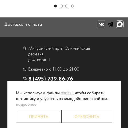
Доставка и оплата
Мичуринский пр-т, Олимпийская
деревня,
д. 4, корп. 1
Ежедневно с 11.00 до 21.00
8 (495) 739-86-76
Мы используем файлы
cookie
, чтобы собирать
О компании
Услуги
статистику и улучшать взаимодействие с сайтом.
Контакты и схема проезда
Наши преимущества
подробнее
Программа лояльности
Новости и акции
ПРИНЯТЬ
ОТКЛОНИТЬ
Партнерские программы
Конфиденциальность
Акционерам