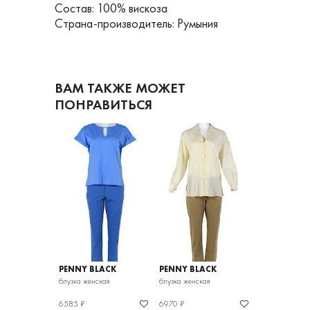
Состав: 100% вискоза
Страна-производитель: Румыния
ВАМ ТАКЖЕ МОЖЕТ
ПОНРАВИТЬСЯ
LACK
PENNY BLACK
PENNY BLACK
PENNY BLA
кая
блузка женская
блузка женская
топ женский
6585 ₽
6970 ₽
7852 ₽